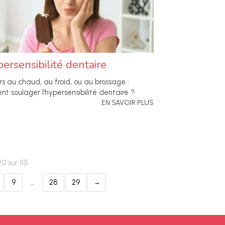
persensibilité dentaire
rs au chaud, au froid, ou au brossage :
t soulager l’hypersensibilité dentaire ?
EN SAVOIR PLUS
0 sur 115
9
…
28
29