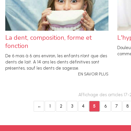
La dent, composition, forme et
L'hy
fonction
Douleu
commen
De 6 mois à 6 ans environ, les enfants n’ont que des
dents de lait. A 14 ans les dents définitives sont
présentes, sauf les dents de sagesse.
EN SAVOIR PLUS
Affichage des articles 17-2
1
2
3
4
5
6
7
8