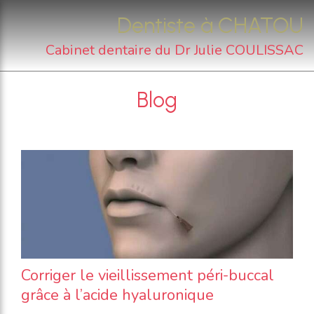
Dentiste à CHATOU
Cabinet dentaire du Dr Julie COULISSAC
Blog
Corriger le vieillissement péri-buccal
grâce à l’acide hyaluronique