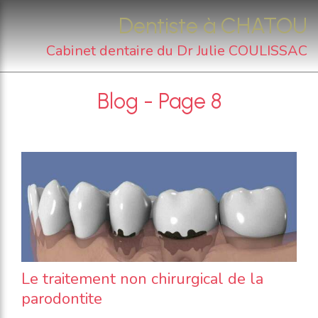
Dentiste à CHATOU
Cabinet dentaire du Dr Julie COULISSAC
Blog - Page 8
Le traitement non chirurgical de la
parodontite